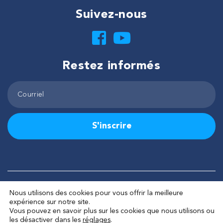
Suivez-nous
Restez informés
S'inscrire
©2026 Tous droits réservés – Corporation de Lactivité pêche
Nous utilisons des cookies pour vous offrir la meilleure
Lac-Saint-Jean
expérience sur notre site.
Fait avec
par
La Web Shop
Vous pouvez en savoir plus sur les cookies que nous utilisons ou
les désactiver dans les
réglages
.