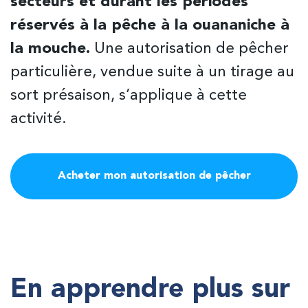
secteurs et durant les périodes
réservés à la pêche à la ouananiche à
la mouche.
Une autorisation de pêcher
particulière, vendue suite à un tirage au
sort présaison, s’applique à cette
activité.
RECHERCHE
Acheter mon autorisation de pêcher
Fermer
En apprendre plus sur