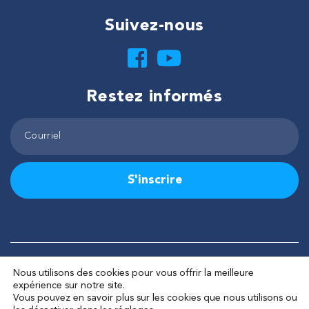
Suivez-nous
Restez informés
S'inscrire
©2026 Tous droits réservés – Corporation de Lactivité pêche
Nous utilisons des cookies pour vous offrir la meilleure
Lac-Saint-Jean
expérience sur notre site.
Fait avec
par
La Web Shop
Vous pouvez en savoir plus sur les cookies que nous utilisons ou